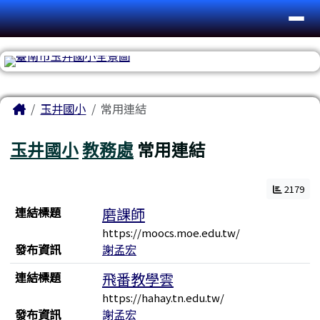
台南市玉井國小
導覽列
跳至主內容區
頁尾區域
主內容區域
Home
玉井國小
常用連結
玉井國小
教務處
常用連結
2179
連結列表
連結標題
磨課師
https://moocs.moe.edu.tw/
發布資訊
謝孟宏
連結標題
飛番教學雲
https://hahay.tn.edu.tw/
發布資訊
謝孟宏