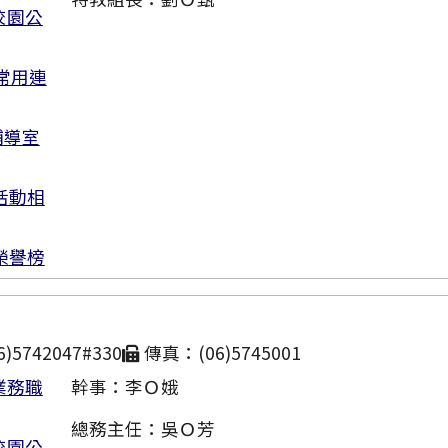
校園公
常用連
輔導室
活動相
榮譽榜
)5742047#330
傳真：(06)5745001
業務職
幹事：李Ｏ娥
總務主任：吳Ｏ芳
校園公