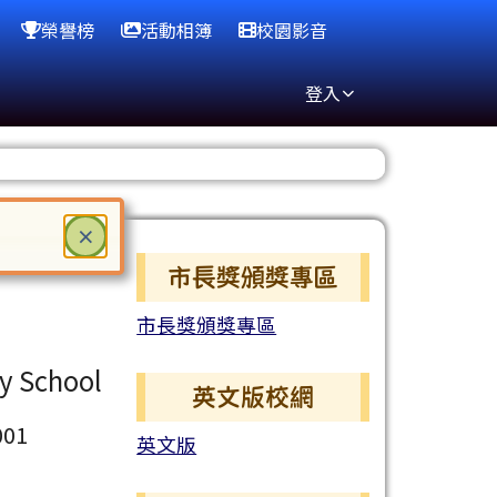
榮譽榜
活動相簿
校園影音
登入
關閉
×
右邊區域內容
ter 鍵或空白鍵確認，按下 Escape 鍵關閉
市長獎頒獎專區
市長獎頒獎專區
ry School
英文版校網
01
英文版