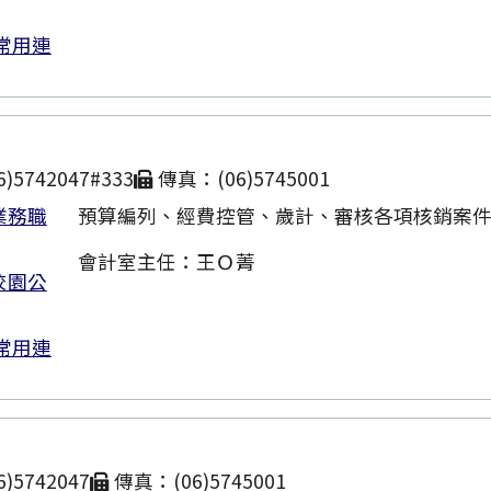
常用連
)5742047#333
傳真：(06)5745001
業務職
預算編列、經費控管、歲計、審核各項核銷案
會計室主任：王Ｏ菁
校園公
常用連
)5742047
傳真：(06)5745001