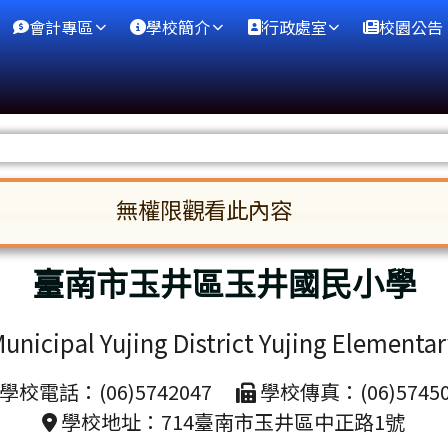
會計專區
學校簡介
行政處室
校園公告
無權限觀看此內容
區域
國小
啟。請使用 Tab 鍵在選項間移動焦點。按下 En
臺南市玉井區玉井國民小學
unicipal Yujing District Yujing Elementa
學校電話：(06)5742047
學校傳真：(06)57450
學校地址：714臺南市玉井區中正路1號