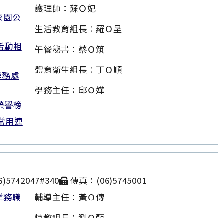
護理師：蘇Ｏ妃
校園公
生活教育組長：羅Ｏ呈
活動相
午餐秘書：蔡Ｏ筑
體育衛生組長：丁Ｏ順
學務處
學務主任：邱Ｏ嬅
榮譽榜
常用連
)5742047#340
傳真：(06)5745001
業務職
輔導主任：黃Ｏ傳
特教組長：劉Ｏ甄