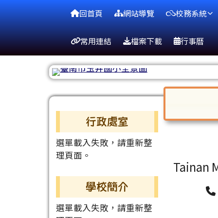
台南市玉井國小
導覽列
跳至主內容區
回首頁
網站導覽
校務系統
常用連結
檔案下載
行事曆
頁尾區域
主內容
Home
玉井
左邊區域內容
對話框已開
行政處室
選單載入失敗，請重新整
理頁面。
Tainan M
學校簡介
選單載入失敗，請重新整