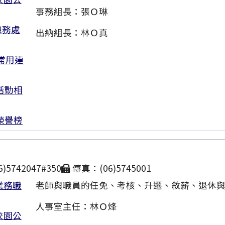
事務組長：張Ｏ琳
總務處
出納組長：林Ｏ真
常用連
活動相
榮譽榜
)5742047#350
傳真：(06)5745001
業務職
老師與職員的任免、考核、升遷、敘薪、退休
人事室主任：林Ｏ烽
校園公