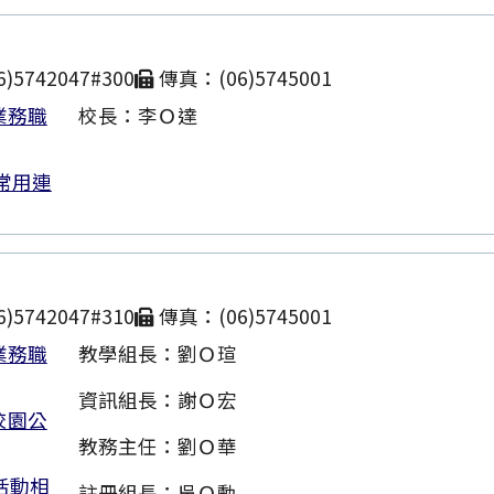
)5742047#300
傳真：(06)5745001
業務職
校長：李Ｏ達
常用連
)5742047#310
傳真：(06)5745001
業務職
教學組長：劉Ｏ瑄
資訊組長：謝Ｏ宏
校園公
教務主任：劉Ｏ華
活動相
註冊組長：吳Ｏ勳