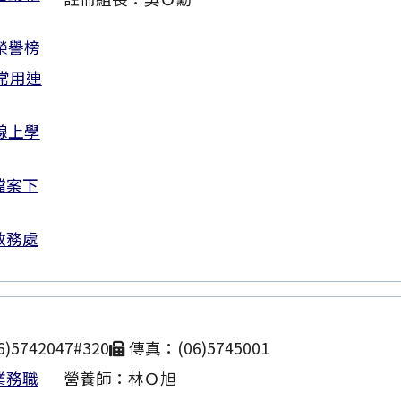
榮譽榜
常用連
線上學
檔案下
教務處
)5742047#320
傳真：(06)5745001
業務職
營養師：林Ｏ旭